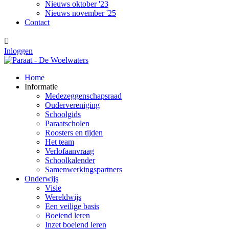
Nieuws oktober '23
Nieuws november '25
Contact

Inloggen
Home
Informatie
Medezeggenschapsraad
Oudervereniging
Schoolgids
Paraatscholen
Roosters en tijden
Het team
Verlofaanvraag
Schoolkalender
Samenwerkingspartners
Onderwijs
Visie
Wereldwijs
Een veilige basis
Boeiend leren
Inzet boeiend leren