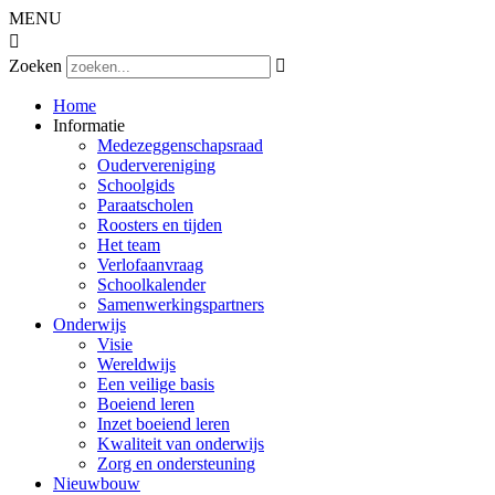
MENU

Zoeken

Home
Informatie
Medezeggenschapsraad
Oudervereniging
Schoolgids
Paraatscholen
Roosters en tijden
Het team
Verlofaanvraag
Schoolkalender
Samenwerkingspartners
Onderwijs
Visie
Wereldwijs
Een veilige basis
Boeiend leren
Inzet boeiend leren
Kwaliteit van onderwijs
Zorg en ondersteuning
Nieuwbouw