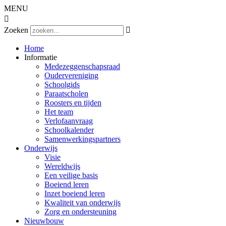
MENU

Zoeken

Home
Informatie
Medezeggenschapsraad
Oudervereniging
Schoolgids
Paraatscholen
Roosters en tijden
Het team
Verlofaanvraag
Schoolkalender
Samenwerkingspartners
Onderwijs
Visie
Wereldwijs
Een veilige basis
Boeiend leren
Inzet boeiend leren
Kwaliteit van onderwijs
Zorg en ondersteuning
Nieuwbouw