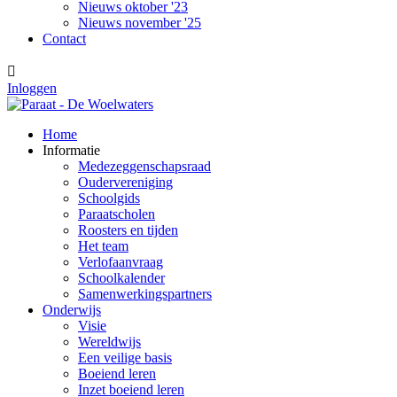
Nieuws oktober '23
Nieuws november '25
Contact

Inloggen
Home
Informatie
Medezeggenschapsraad
Oudervereniging
Schoolgids
Paraatscholen
Roosters en tijden
Het team
Verlofaanvraag
Schoolkalender
Samenwerkingspartners
Onderwijs
Visie
Wereldwijs
Een veilige basis
Boeiend leren
Inzet boeiend leren