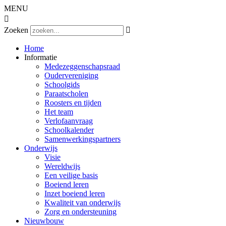
MENU

Zoeken

Home
Informatie
Medezeggenschapsraad
Oudervereniging
Schoolgids
Paraatscholen
Roosters en tijden
Het team
Verlofaanvraag
Schoolkalender
Samenwerkingspartners
Onderwijs
Visie
Wereldwijs
Een veilige basis
Boeiend leren
Inzet boeiend leren
Kwaliteit van onderwijs
Zorg en ondersteuning
Nieuwbouw