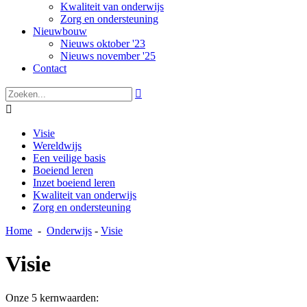
Kwaliteit van onderwijs
Zorg en ondersteuning
Nieuwbouw
Nieuws oktober '23
Nieuws november '25
Contact


Visie
Wereldwijs
Een veilige basis
Boeiend leren
Inzet boeiend leren
Kwaliteit van onderwijs
Zorg en ondersteuning
Home
-
Onderwijs
-
Visie
Visie
Onze 5 kernwaarden: