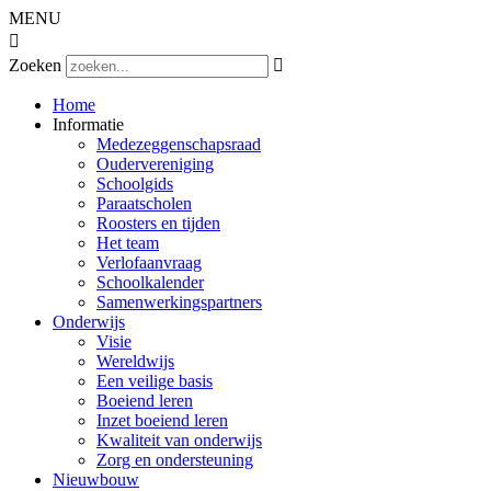
MENU

Zoeken

Home
Informatie
Medezeggenschapsraad
Oudervereniging
Schoolgids
Paraatscholen
Roosters en tijden
Het team
Verlofaanvraag
Schoolkalender
Samenwerkingspartners
Onderwijs
Visie
Wereldwijs
Een veilige basis
Boeiend leren
Inzet boeiend leren
Kwaliteit van onderwijs
Zorg en ondersteuning
Nieuwbouw