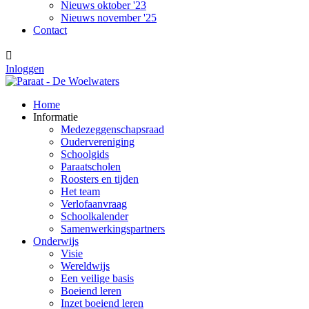
Nieuws oktober '23
Nieuws november '25
Contact

Inloggen
Home
Informatie
Medezeggenschapsraad
Oudervereniging
Schoolgids
Paraatscholen
Roosters en tijden
Het team
Verlofaanvraag
Schoolkalender
Samenwerkingspartners
Onderwijs
Visie
Wereldwijs
Een veilige basis
Boeiend leren
Inzet boeiend leren