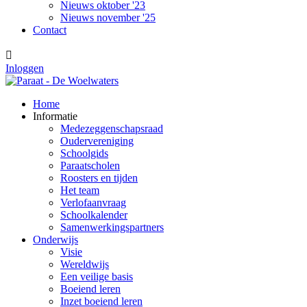
Nieuws oktober '23
Nieuws november '25
Contact

Inloggen
Home
Informatie
Medezeggenschapsraad
Oudervereniging
Schoolgids
Paraatscholen
Roosters en tijden
Het team
Verlofaanvraag
Schoolkalender
Samenwerkingspartners
Onderwijs
Visie
Wereldwijs
Een veilige basis
Boeiend leren
Inzet boeiend leren