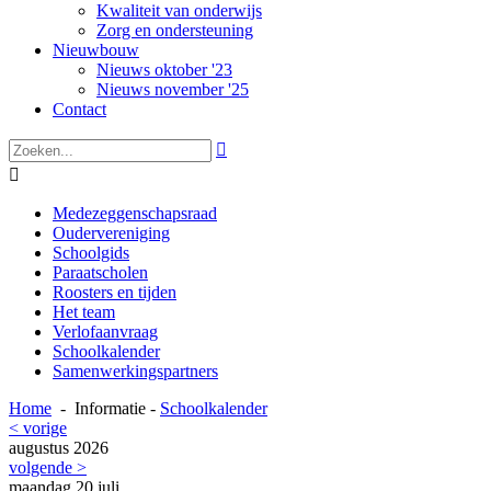
Kwaliteit van onderwijs
Zorg en ondersteuning
Nieuwbouw
Nieuws oktober '23
Nieuws november '25
Contact


Medezeggenschapsraad
Oudervereniging
Schoolgids
Paraatscholen
Roosters en tijden
Het team
Verlofaanvraag
Schoolkalender
Samenwerkingspartners
Home
-
Informatie
-
Schoolkalender
< vorige
augustus 2026
volgende >
maandag
20
juli