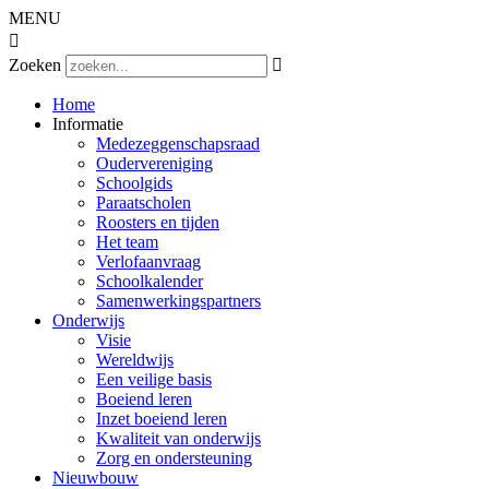
MENU

Zoeken

Home
Informatie
Medezeggenschapsraad
Oudervereniging
Schoolgids
Paraatscholen
Roosters en tijden
Het team
Verlofaanvraag
Schoolkalender
Samenwerkingspartners
Onderwijs
Visie
Wereldwijs
Een veilige basis
Boeiend leren
Inzet boeiend leren
Kwaliteit van onderwijs
Zorg en ondersteuning
Nieuwbouw