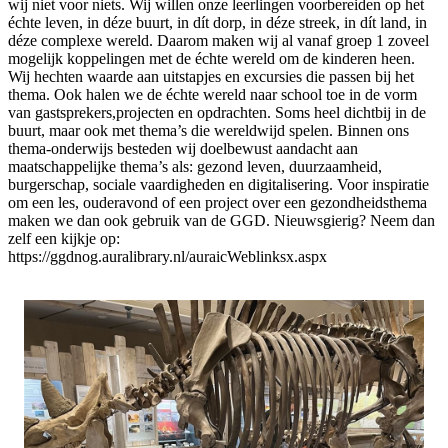
wij niet voor niets. Wij willen onze leerlingen voorbereiden op het
échte leven, in déze buurt, in dít dorp, in déze streek, in dít land, in
déze complexe wereld. Daarom maken wij al vanaf groep 1 zoveel
mogelijk koppelingen met de échte wereld om de kinderen heen.
Wij hechten waarde aan uitstapjes en excursies die passen bij het
thema. Ook halen we de échte wereld naar school toe in de vorm
van gastsprekers,projecten en opdrachten. Soms heel dichtbij in de
buurt, maar ook met thema’s die wereldwijd spelen. Binnen ons
thema-onderwijs besteden wij doelbewust aandacht aan
maatschappelijke thema’s als: gezond leven, duurzaamheid,
burgerschap, sociale vaardigheden en digitalisering. Voor inspiratie
om een les, ouderavond of een project over een gezondheidsthema
maken we dan ook gebruik van de GGD. Nieuwsgierig? Neem dan
zelf een kijkje op:
https://ggdnog.auralibrary.nl/auraicWeblinksx.aspx