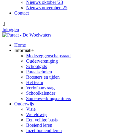
Nieuws oktober '23
Nieuws november '25
Contact

Inloggen
Home
Informatie
Medezeggenschapsraad
Oudervereniging
Schoolgids
Paraatscholen
Roosters en tijden
Het team
Verlofaanvraag
Schoolkalender
Samenwerkingspartners
Onderwijs
Visie
Wereldwijs
Een veilige basis
Boeiend leren
Inzet boeiend leren