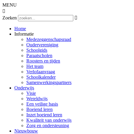
MENU

Zoeken

Home
Informatie
Medezeggenschapsraad
Oudervereniging
Schoolgids
Paraatscholen
Roosters en tijden
Het team
Verlofaanvraag
Schoolkalender
Samenwerkingspartners
Onderwijs
Visie
Wereldwijs
Een veilige basis
Boeiend leren
Inzet boeiend leren
Kwaliteit van onderwijs
Zorg en ondersteuning
Nieuwbouw