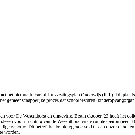
t het nieuwe Integraal Huisvestingsplan Onderwijs (IHP). Dit plan is
 het gemeenschappelijke proces dat schoolbesturen, kinderopvangorgan
n voor De Wesenthorst en omgeving. Begin oktober '23 heeft het coll
n de ideeën voor inrichting van de Wesenthorst en de ruimte daaromhee
dige gebouw. Dit betreft het braakliggende veld tussen onze school en
t te worden.