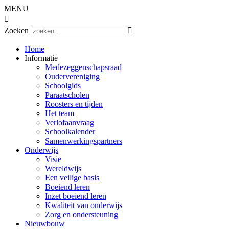
MENU

Zoeken

Home
Informatie
Medezeggenschapsraad
Oudervereniging
Schoolgids
Paraatscholen
Roosters en tijden
Het team
Verlofaanvraag
Schoolkalender
Samenwerkingspartners
Onderwijs
Visie
Wereldwijs
Een veilige basis
Boeiend leren
Inzet boeiend leren
Kwaliteit van onderwijs
Zorg en ondersteuning
Nieuwbouw