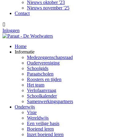
Nieuws oktober '23
Nieuws november '25
Contact

Inloggen
Home
Informatie
Medezeggenschapsraad
Oudervereniging
Schoolgids
Paraatscholen
Roosters en tijden
Het team
Verlofaanvraag
Schoolkalender
Samenwerkingspartners
Onderwijs
Visie
Wereldwijs
Een veilige basis
Boeiend leren
Inzet boeiend leren