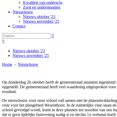
Kwaliteit van onderwijs
Zorg en ondersteuning
Nieuwbouw
Nieuws oktober '23
Nieuws november '25
Contact


Nieuws oktober '23
Nieuws november '25
Home
-
Nieuwbouw
Op donderdag 26 oktober heeft de gemeenteraad unaniem ingestemd me
opgesteld. De gemeenteraad heeft veel waardering uitgesproken voor
resultaat.
De nieuwbouw voor onze school valt samen met de planontwikkelinge
visie voor het plangebied Wesenthorst. In de ruimtelijke visie staa
school gevestigd wordt, komt in deze plannen ten noorden van ons hui
dat er geen tijdelijke huisvesting nodig is en slechts 1x verhuisd hoef