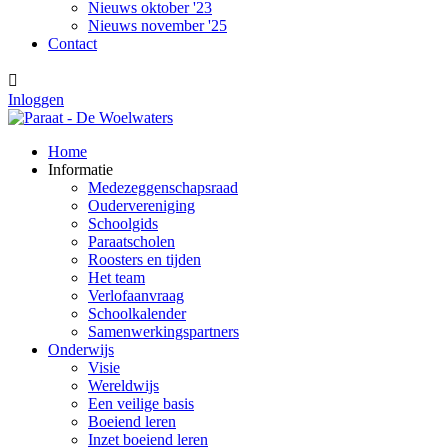
Nieuws oktober '23
Nieuws november '25
Contact

Inloggen
Home
Informatie
Medezeggenschapsraad
Oudervereniging
Schoolgids
Paraatscholen
Roosters en tijden
Het team
Verlofaanvraag
Schoolkalender
Samenwerkingspartners
Onderwijs
Visie
Wereldwijs
Een veilige basis
Boeiend leren
Inzet boeiend leren