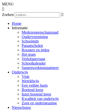
MENU

Zoeken

Home
Informatie
Medezeggenschapsraad
Oudervereniging
Schoolgids
Paraatscholen
Roosters en tijden
Het team
Verlofaanvraag
Schoolkalender
Samenwerkingspartners
Onderwijs
Visie
Wereldwijs
Een veilige basis
Boeiend leren
Inzet boeiend leren
Kwaliteit van onderwijs
Zorg en ondersteuning
Nieuwbouw