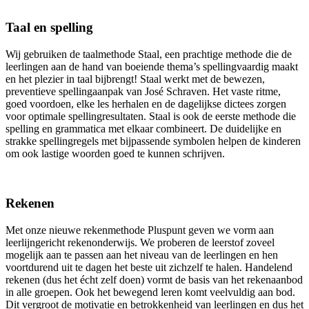
Taal en spelling
Wij gebruiken de taalmethode Staal, een prachtige methode die de
leerlingen aan de hand van boeiende thema’s spellingvaardig maakt
en het plezier in taal bijbrengt! Staal werkt met de bewezen,
preventieve spellingaanpak van José Schraven. Het vaste ritme,
goed voordoen, elke les herhalen en de dagelijkse dictees zorgen
voor optimale spellingresultaten. Staal is ook de eerste methode die
spelling en grammatica met elkaar combineert. De duidelijke en
strakke spellingregels met bijpassende symbolen helpen de kinderen
om ook lastige woorden goed te kunnen schrijven.
Rekenen
Met onze nieuwe rekenmethode Pluspunt geven we vorm aan
leerlijngericht rekenonderwijs. We proberen de leerstof zoveel
mogelijk aan te passen aan het niveau van de leerlingen en hen
voortdurend uit te dagen het beste uit zichzelf te halen. Handelend
rekenen (dus het écht zelf doen) vormt de basis van het rekenaanbod
in alle groepen. Ook het bewegend leren komt veelvuldig aan bod.
Dit vergroot de motivatie en betrokkenheid van leerlingen en dus het