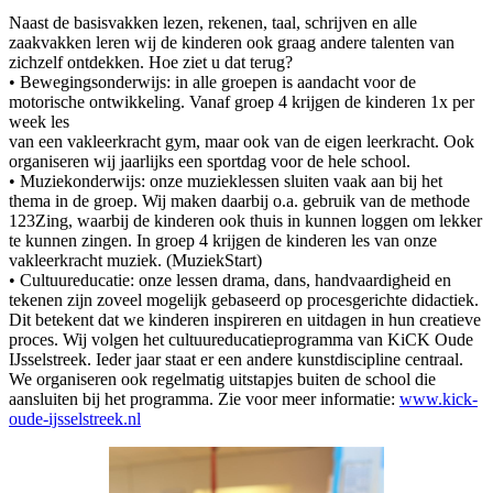
Naast de basisvakken lezen, rekenen, taal, schrijven en alle
zaakvakken leren wij de kinderen ook graag andere talenten van
zichzelf ontdekken. Hoe ziet u dat terug?
• Bewegingsonderwijs: in alle groepen is aandacht voor de
motorische ontwikkeling. Vanaf groep 4 krijgen de kinderen 1x per
week les
van een vakleerkracht gym, maar ook van de eigen leerkracht. Ook
organiseren wij jaarlijks een sportdag voor de hele school.
• Muziekonderwijs: onze muzieklessen sluiten vaak aan bij het
thema in de groep. Wij maken daarbij o.a. gebruik van de methode
123Zing, waarbij de kinderen ook thuis in kunnen loggen om lekker
te kunnen zingen. In groep 4 krijgen de kinderen les van onze
vakleerkracht muziek. (MuziekStart)
• Cultuureducatie: onze lessen drama, dans, handvaardigheid en
tekenen zijn zoveel mogelijk gebaseerd op procesgerichte didactiek.
Dit betekent dat we kinderen inspireren en uitdagen in hun creatieve
proces. Wij volgen het cultuureducatieprogramma van KiCK Oude
IJsselstreek. Ieder jaar staat er een andere kunstdiscipline centraal.
We organiseren ook regelmatig uitstapjes buiten de school die
aansluiten bij het programma. Zie voor meer informatie:
www.kick-
oude-ijsselstreek.nl