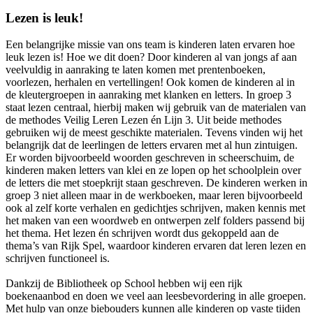
Lezen is leuk!
Een belangrijke missie van ons team is kinderen laten ervaren hoe
leuk lezen is! Hoe we dit doen? Door kinderen al van jongs af aan
veelvuldig in aanraking te laten komen met prentenboeken,
voorlezen, herhalen en vertellingen! Ook komen de kinderen al in
de kleutergroepen in aanraking met klanken en letters. In groep 3
staat lezen centraal, hierbij maken wij gebruik van de materialen van
de methodes Veilig Leren Lezen én Lijn 3. Uit beide methodes
gebruiken wij de meest geschikte materialen. Tevens vinden wij het
belangrijk dat de leerlingen de letters ervaren met al hun zintuigen.
Er worden bijvoorbeeld woorden geschreven in scheerschuim, de
kinderen maken letters van klei en ze lopen op het schoolplein over
de letters die met stoepkrijt staan geschreven. De kinderen werken in
groep 3 niet alleen maar in de werkboeken, maar leren bijvoorbeeld
ook al zelf korte verhalen en gedichtjes schrijven, maken kennis met
het maken van een woordweb en ontwerpen zelf folders passend bij
het thema. Het lezen én schrijven wordt dus gekoppeld aan de
thema’s van Rijk Spel, waardoor kinderen ervaren dat leren lezen en
schrijven functioneel is.
Dankzij de Bibliotheek op School hebben wij een rijk
boekenaanbod en doen we veel aan leesbevordering in alle groepen.
Met hulp van onze biebouders kunnen alle kinderen op vaste tijden