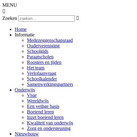
MENU

Zoeken

Home
Informatie
Medezeggenschapsraad
Oudervereniging
Schoolgids
Paraatscholen
Roosters en tijden
Het team
Verlofaanvraag
Schoolkalender
Samenwerkingspartners
Onderwijs
Visie
Wereldwijs
Een veilige basis
Boeiend leren
Inzet boeiend leren
Kwaliteit van onderwijs
Zorg en ondersteuning
Nieuwbouw