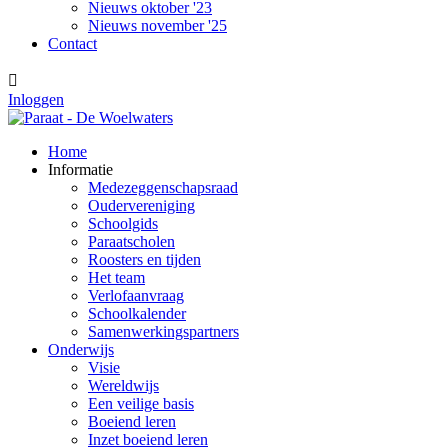
Nieuws oktober '23
Nieuws november '25
Contact

Inloggen
Home
Informatie
Medezeggenschapsraad
Oudervereniging
Schoolgids
Paraatscholen
Roosters en tijden
Het team
Verlofaanvraag
Schoolkalender
Samenwerkingspartners
Onderwijs
Visie
Wereldwijs
Een veilige basis
Boeiend leren
Inzet boeiend leren